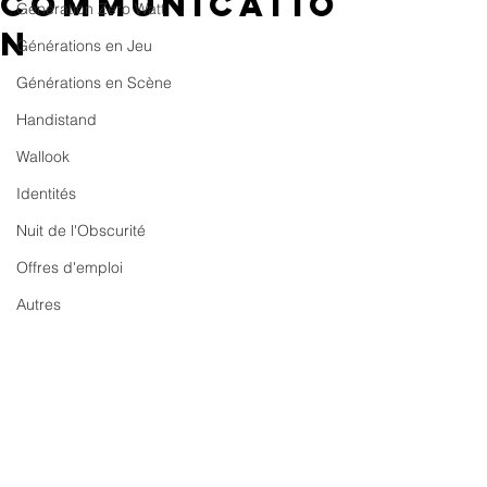
communicatio
Génération Zero Watt
n
Générations en Jeu
Générations en Scène
Handistand
Wallook
Identités
Nuit de l'Obscurité
Offres d'emploi
Autres