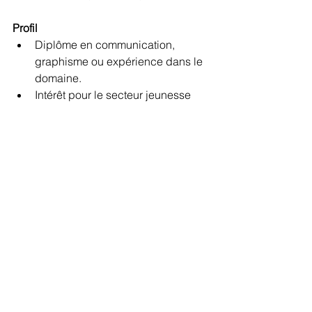
Profil
Diplôme en communication, 
graphisme ou expérience dans le 
domaine.
Intérêt pour le secteur jeunesse
Capacité à travailler en équipe
Langue : excellente maîtrise du 
français
Permis B souhaité
Conditions
CDD de 6 mois (début souhaité le 
05-01-2026)
Mi-temps (19h/semaine)
Chèque repas, 8€/jour
Pour postuler ou pour toute question, 