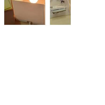
Retrouvez-nous le 15 mars pour 
connaitre leurs gains d'énergie 
engrangés au cours du challenge et 
les économies réalisées !
#GZW
#zérowatt
#électricité
Commentaires