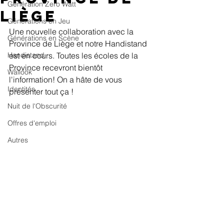
Génération Zero Watt
Liège
Générations en Jeu
Une nouvelle collaboration avec la 
Générations en Scène
Province de Liège et notre Handistand 
Handistand
est en cours. Toutes les écoles de la 
Province recevront bientôt 
Wallook
l'information! On a hâte de vous 
Identités
présenter tout ça ! 
Nuit de l'Obscurité
Offres d'emploi
Autres