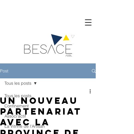
Post
Tous les posts
Tous les posts
Un nouveau
Confinement
partenariat
Associ'actif
avec la
La Vitrine de l'Artisan
Province de