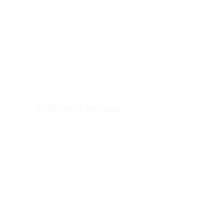
ou d'une légende des alentours
tirée du wallon.
3
Théâtre d'ombres
Création du conte en théâtre
d'ombres + captation.
4