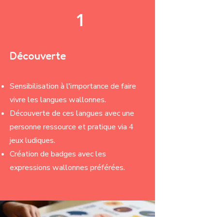
1
Découverte
Sensibilisation à l'importance de faire
vivre les langues wallonnes.
Découverte de ces langues avec une
personne ressource et pratique via 4
jeux ludiques.
Création de badges avec les
expressions wallonnes préférées.