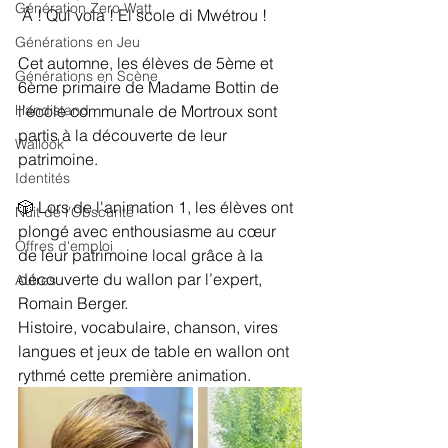
Génération Zero Watt
 Â ! Quî vola ! El scole di Mwétrou !
Générations en Jeu
Cet automne, les élèves de 5ème et 
Générations en Scène
6ème primaire de Madame Bottin de 
Handistand
l’école communale de Mortroux sont 
partis à la découverte de leur 
Wallook
patrimoine.
Identités
🎲 Lors de l'animation 1, les élèves ont 
Nuit de l'Obscurité
plongé avec enthousiasme au cœur 
Offres d'emploi
de leur patrimoine local grâce à la 
découverte du wallon par l’expert, 
Autres
Romain Berger.
Histoire, vocabulaire, chanson, vires 
langues et jeux de table en wallon ont 
rythmé cette première animation.