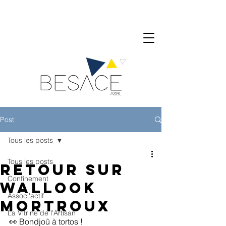
Post
Tous les posts
Tous les posts
Retour sur
Confinement
Wallook
Associ'actif
Mortroux
La Vitrine de l'Artisan
👀 Bondjoû à tortos !