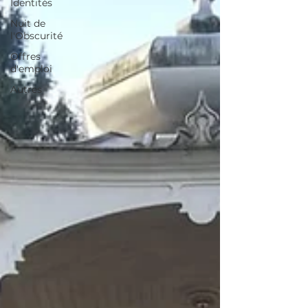
Identités
Nuit de
l'Obscurité
Offres
d'emploi
Autres