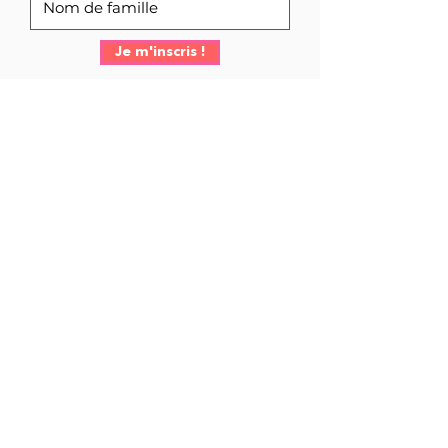
Je m'inscris !
asbl@besace.be
|
02 500 50 70
| Avenue
de la Toison d'Or 84-86, 1060 Bruxelles