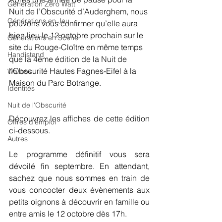
Génération Zero Watt
Nuit de l’Obscurité d’Auderghem, nous 
Générations en Jeu
pouvons vous confirmer qu’elle aura 
bien lieu le 12 octobre prochain sur le 
Générations en Scène
site du Rouge-Cloître en même temps 
Handistand
que la 4ème édition de la Nuit de 
l’Obscurité Hautes Fagnes-Eifel à la 
Wallook
Maison du Parc Botrange.  
Identités
Nuit de l'Obscurité
Découvrez les affiches de cette édition 
Offres d'emploi
ci-dessous. 
Autres
Le programme définitif vous sera 
dévoilé fin septembre. En attendant, 
sachez que nous sommes en train de 
vous concocter deux évènements aux 
petits oignons à découvrir en famille ou 
entre amis le 12 octobre dès 17h. 