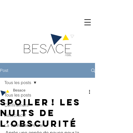
Post
Tous les posts
Besace
Tous les posts
Spoiler ! Les
Confinement
Nuits de
Associ'actif
l’Obscurité
La Vitrine de l'Artisan
Après une année de pause pour la 