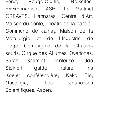
Forêt, Rouge-Cloître, Bruxelles-
Environnement, ASBL Le Martinet 
CREAVES, Hannaras, Centre d’Art, 
Maison du conte, Théâtre de la parole,  
Commune de Jalhay, Maison de la 
Métallurgie et de l’Industrie de 
Liège, Compagnie de la Chauve-
souris, Cirque des Allumés, Overtones, 
Sarah Schmidt conteuse, Udo 
Steinert guide nature, Iris 
Koëler conférencière, Kako Bio, 
Nostalgie, Les Jeunesses 
Scientifiques, Ascen. 
Et aussi :  
Forestia, Western city, Château de 
BelOeil, Planétarium, Hexapoda et le 
Parc Chlorophylle. 